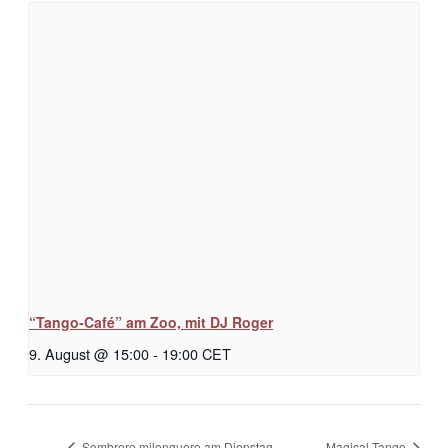
“Tango-Café” am Zoo, mit DJ Roger
9. August @ 15:00
-
19:00
CET
Sombrero milonguero am Dienstag
Magical Tango