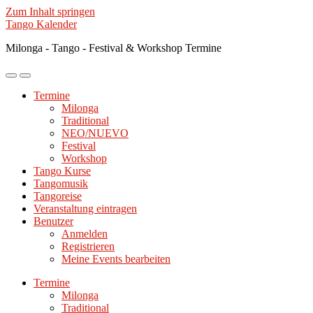
Zum Inhalt springen
Tango Kalender
Milonga - Tango - Festival & Workshop Termine
Mobile-
Suchfeld
Menü
ein-/ausblenden
Termine
ein-/ausblenden
Milonga
Traditional
NEO/NUEVO
Festival
Workshop
Tango Kurse
Tangomusik
Tangoreise
Veranstaltung eintragen
Benutzer
Anmelden
Registrieren
Meine Events bearbeiten
Termine
Milonga
Traditional