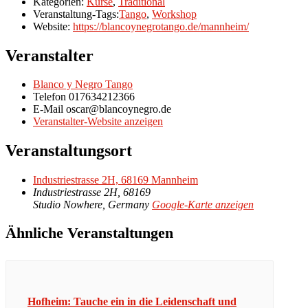
Kategorien:
Kurse
,
Traditional
Veranstaltung-Tags:
Tango
,
Workshop
Website:
https://blancoynegrotango.de/mannheim/
Veranstalter
Blanco y Negro Tango
Telefon
017634212366
E-Mail
oscar@blancoynegro.de
Veranstalter-Website anzeigen
Veranstaltungsort
Industriestrasse 2H, 68169 Mannheim
Industriestrasse 2H, 68169
Studio Nowhere
,
Germany
Google-Karte anzeigen
Ähnliche Veranstaltungen
Hofheim: Tauche ein in die Leidenschaft und