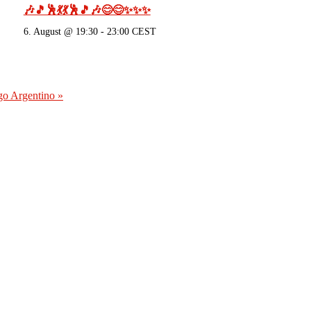
🎶🎵🕺💃💃🕺🎵🎶😊😊✨✨✨
6. August @ 19:30
-
23:00
CEST
ngo Argentino
»