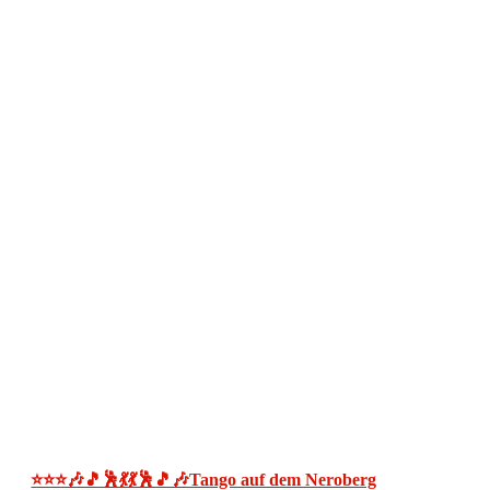
⭐⭐⭐🎶🎵🕺💃💃🕺🎵🎶Tango auf dem Neroberg