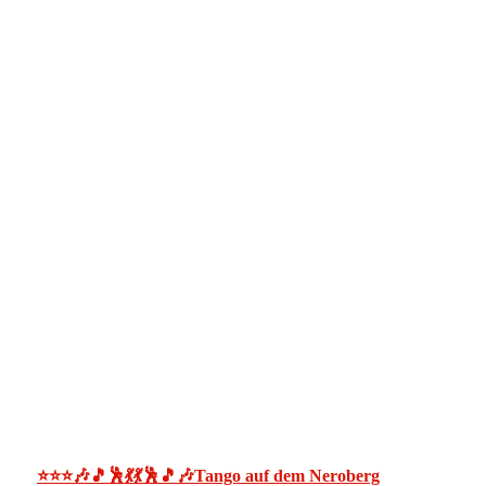
⭐⭐⭐🎶🎵🕺💃💃🕺🎵🎶Tango auf dem Neroberg