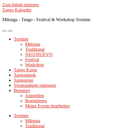
Zum Inhalt springen
Tango Kalender
Milonga - Tango - Festival & Workshop Termine
Mobile-
Suchfeld
Menü
ein-/ausblenden
Termine
ein-/ausblenden
Milonga
Traditional
NEO/NUEVO
Festival
Workshop
Tango Kurse
Tangomusik
Tangoreise
Veranstaltung eintragen
Benutzer
Anmelden
Registrieren
Meine Events bearbeiten
Termine
Milonga
Traditional