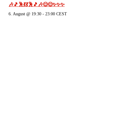
🎶🎵🕺💃💃🕺🎵🎶😊😊✨✨✨
6. August @ 19:30
-
23:00
CEST