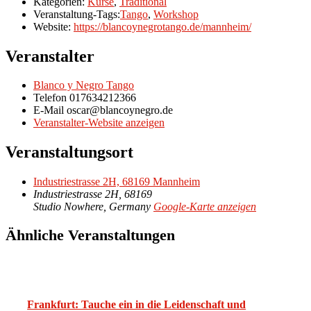
Kategorien:
Kurse
,
Traditional
Veranstaltung-Tags:
Tango
,
Workshop
Website:
https://blancoynegrotango.de/mannheim/
Veranstalter
Blanco y Negro Tango
Telefon
017634212366
E-Mail
oscar@blancoynegro.de
Veranstalter-Website anzeigen
Veranstaltungsort
Industriestrasse 2H, 68169 Mannheim
Industriestrasse 2H, 68169
Studio Nowhere
,
Germany
Google-Karte anzeigen
Ähnliche Veranstaltungen
Frankfurt: Tauche ein in die Leidenschaft und