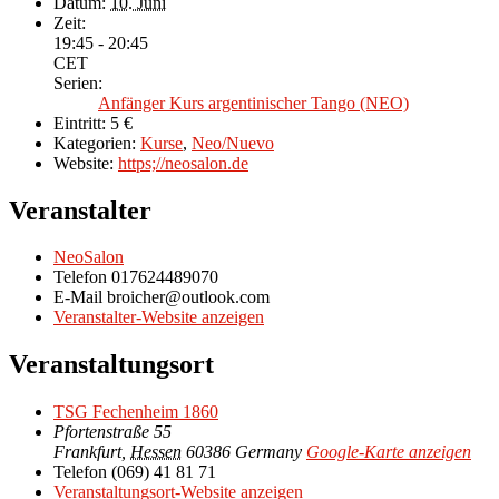
Datum:
10. Juni
Zeit:
19:45 - 20:45
CET
Serien:
Anfänger Kurs argentinischer Tango (NEO)
Eintritt:
5 €
Kategorien:
Kurse
,
Neo/Nuevo
Website:
https;//neosalon.de
Veranstalter
NeoSalon
Telefon
017624489070
E-Mail
broicher@outlook.com
Veranstalter-Website anzeigen
Veranstaltungsort
TSG Fechenheim 1860
Pfortenstraße 55
Frankfurt
,
Hessen
60386
Germany
Google-Karte anzeigen
Telefon
(069) 41 81 71
Veranstaltungsort-Website anzeigen