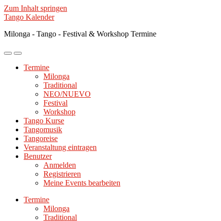
Zum Inhalt springen
Tango Kalender
Milonga - Tango - Festival & Workshop Termine
Mobile-
Suchfeld
Menü
ein-/ausblenden
Termine
ein-/ausblenden
Milonga
Traditional
NEO/NUEVO
Festival
Workshop
Tango Kurse
Tangomusik
Tangoreise
Veranstaltung eintragen
Benutzer
Anmelden
Registrieren
Meine Events bearbeiten
Termine
Milonga
Traditional