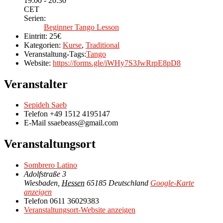
19:00 - 20:30
CET
Serien:
Beginner Tango Lesson
Eintritt:
25€
Kategorien:
Kurse
,
Traditional
Veranstaltung-Tags:
Tango
Website:
https://forms.gle/iWHy7S3JwRrpE8pD8
Veranstalter
Sepideh Saeb
Telefon
+49 1512 4195147
E-Mail
ssaebeass@gmail.com
Veranstaltungsort
Sombrero Latino
Adolfstraße 3
Wiesbaden
,
Hessen
65185
Deutschland
Google-Karte
anzeigen
Telefon
0611 36029383
Veranstaltungsort-Website anzeigen