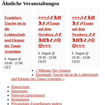
Ähnliche Veranstaltungen
Frankfurt:
⭐⭐⭐🎶🎵🕺💃💃
⭐⭐⭐🎶🎵🕺💃💃
Tauche ein in
🕺🎵🎶Tango
🕺🎵🎶Tango
die
auf dem
auf dem
Leidenschaft
Neroberg 🎶🎵
Neroberg 🎶🎵
und Eleganz
🕺💃💃🕺🎵🎶😊
🕺💃💃🕺🎵🎶😊
des Tango
😊✨✨✨
😊✨✨✨
Argentino
6. August @
6. August @
19:30
-
23:00
19:30
-
23:00
6. August @
CEST
CEST
19:00
-
21:00
CET
«
Milonga Tres Amigos
Darmstadt: Tauche ein in die Leidenschaft
und Eleganz des Tango Argentino
»
Datenschutz
Impressum
Passwort zurücksetzen
Registrieren
Privatsphäre-Einstellungen ändern