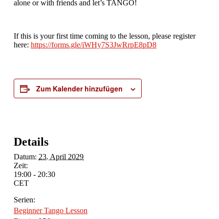
alone or with friends and let’s TANGO!
If this is your first time coming to the lesson, please register
here:
https://forms.gle/iWHy7S3JwRrpE8pD8
Zum Kalender hinzufügen
Details
Datum:
23. April 2029
Zeit:
19:00 - 20:30
CET
Serien:
Beginner Tango Lesson