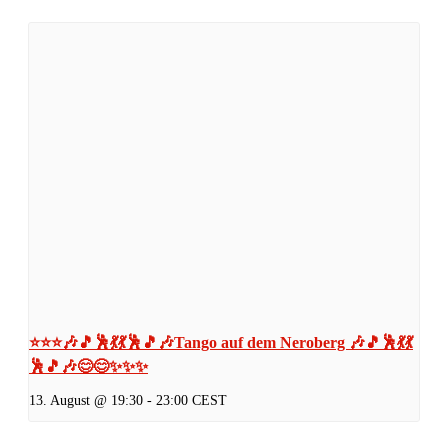
⭐⭐⭐🎶🎵🕺💃💃🕺🎵🎶Tango auf dem Neroberg 🎶🎵🕺💃💃
🕺🎵🎶😊😊✨✨✨
13. August @ 19:30
-
23:00
CEST