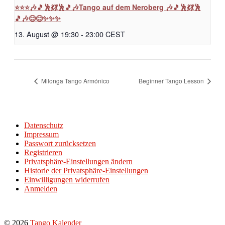
⭐⭐⭐🎶🎵🕺💃💃🕺🎵🎶Tango auf dem Neroberg 🎶🎵🕺💃💃🕺
🎵🎶😊😊✨✨✨
13. August @ 19:30
-
23:00
CEST
Milonga Tango Armónico
Beginner Tango Lesson
Datenschutz
Impressum
Passwort zurücksetzen
Registrieren
Privatsphäre-Einstellungen ändern
Historie der Privatsphäre-Einstellungen
Einwilligungen widerrufen
Anmelden
© 2026
Tango Kalender