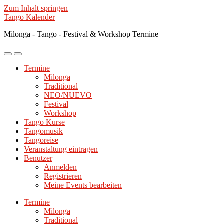
Zum Inhalt springen
Tango Kalender
Milonga - Tango - Festival & Workshop Termine
Mobile-
Suchfeld
Menü
ein-/ausblenden
Termine
ein-/ausblenden
Milonga
Traditional
NEO/NUEVO
Festival
Workshop
Tango Kurse
Tangomusik
Tangoreise
Veranstaltung eintragen
Benutzer
Anmelden
Registrieren
Meine Events bearbeiten
Termine
Milonga
Traditional