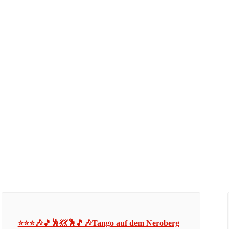
⭐⭐⭐🎶🎵🕺💃💃🕺🎵🎶Tango auf dem Neroberg