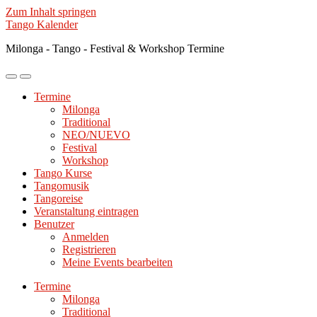
Zum Inhalt springen
Tango Kalender
Milonga - Tango - Festival & Workshop Termine
Mobile-
Suchfeld
Menü
ein-/ausblenden
Termine
ein-/ausblenden
Milonga
Traditional
NEO/NUEVO
Festival
Workshop
Tango Kurse
Tangomusik
Tangoreise
Veranstaltung eintragen
Benutzer
Anmelden
Registrieren
Meine Events bearbeiten
Termine
Milonga
Traditional