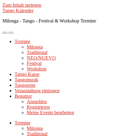
Zum Inhalt springen
Tango Kalender
Milonga - Tango - Festival & Workshop Termine
Mobile-
Suchfeld
Menü
ein-/ausblenden
Termine
ein-/ausblenden
Milonga
Traditional
NEO/NUEVO
Festival
Workshop
Tango Kurse
Tangomusik
Tangoreise
Veranstaltung eintragen
Benutzer
Anmelden
Registrieren
Meine Events bearbeiten
Termine
Milonga
Traditional