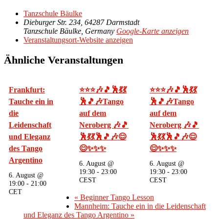
Tanzschule Bäulke
Dieburger Str. 234, 64287 Darmstadt
Tanzschule Bäulke
,
Germany
Google-Karte anzeigen
Veranstaltungsort-Website anzeigen
Ähnliche Veranstaltungen
Frankfurt:
⭐⭐⭐🎶🎵🕺💃💃
⭐⭐⭐🎶🎵🕺💃💃
Tauche ein in
🕺🎵🎶Tango
🕺🎵🎶Tango
die
auf dem
auf dem
Leidenschaft
Neroberg 🎶🎵
Neroberg 🎶🎵
und Eleganz
🕺💃💃🕺🎵🎶😊
🕺💃💃🕺🎵🎶😊
des Tango
😊✨✨✨
😊✨✨✨
Argentino
6. August @
6. August @
19:30
-
23:00
19:30
-
23:00
6. August @
CEST
CEST
19:00
-
21:00
CET
«
Beginner Tango Lesson
Mannheim: Tauche ein in die Leidenschaft
und Eleganz des Tango Argentino
»