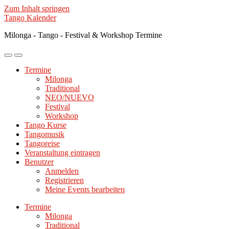
Zum Inhalt springen
Tango Kalender
Milonga - Tango - Festival & Workshop Termine
Mobile-
Suchfeld
Menü
ein-/ausblenden
Termine
ein-/ausblenden
Milonga
Traditional
NEO/NUEVO
Festival
Workshop
Tango Kurse
Tangomusik
Tangoreise
Veranstaltung eintragen
Benutzer
Anmelden
Registrieren
Meine Events bearbeiten
Termine
Milonga
Traditional