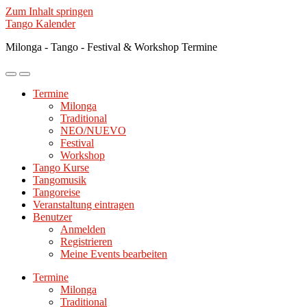
Zum Inhalt springen
Tango Kalender
Milonga - Tango - Festival & Workshop Termine
Mobile-
Suchfeld
Menü
ein-/ausblenden
Termine
ein-/ausblenden
Milonga
Traditional
NEO/NUEVO
Festival
Workshop
Tango Kurse
Tangomusik
Tangoreise
Veranstaltung eintragen
Benutzer
Anmelden
Registrieren
Meine Events bearbeiten
Termine
Milonga
Traditional