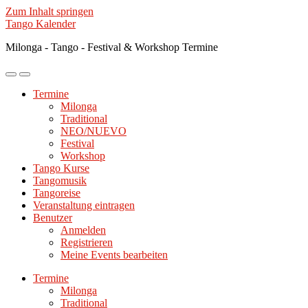
Zum Inhalt springen
Tango Kalender
Milonga - Tango - Festival & Workshop Termine
Mobile-
Suchfeld
Menü
ein-/ausblenden
Termine
ein-/ausblenden
Milonga
Traditional
NEO/NUEVO
Festival
Workshop
Tango Kurse
Tangomusik
Tangoreise
Veranstaltung eintragen
Benutzer
Anmelden
Registrieren
Meine Events bearbeiten
Termine
Milonga
Traditional