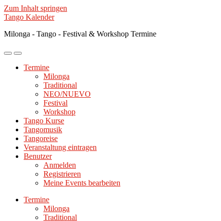
Zum Inhalt springen
Tango Kalender
Milonga - Tango - Festival & Workshop Termine
Mobile-
Suchfeld
Menü
ein-/ausblenden
Termine
ein-/ausblenden
Milonga
Traditional
NEO/NUEVO
Festival
Workshop
Tango Kurse
Tangomusik
Tangoreise
Veranstaltung eintragen
Benutzer
Anmelden
Registrieren
Meine Events bearbeiten
Termine
Milonga
Traditional