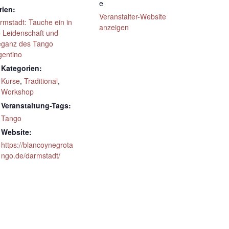
e
rien:
Veranstalter-Website
rmstadt: Tauche ein in
anzeigen
e Leidenschaft und
eganz des Tango
gentino
Kategorien:
Kurse
,
Traditional
,
Workshop
Veranstaltung-Tags:
Tango
Website:
https://blancoynegrota
ngo.de/darmstadt/