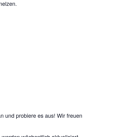
melzen.
an und probiere es aus! Wir freuen
e werden wöchentlich aktualisiert