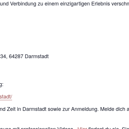
 und Verbindung zu einem einzigartigen Erlebnis versch
234, 64287 Darmstadt
g:
stadt/
 und Zeit in Darmstadt sowie zur Anmeldung. Melde dich 
Hause mit professionellen Videos.
Hier
findest du sie. Si