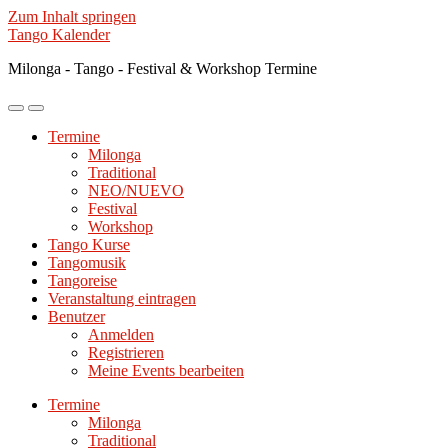
Zum Inhalt springen
Tango Kalender
Milonga - Tango - Festival & Workshop Termine
Mobile-
Suchfeld
Menü
ein-/ausblenden
Termine
ein-/ausblenden
Milonga
Traditional
NEO/NUEVO
Festival
Workshop
Tango Kurse
Tangomusik
Tangoreise
Veranstaltung eintragen
Benutzer
Anmelden
Registrieren
Meine Events bearbeiten
Termine
Milonga
Traditional