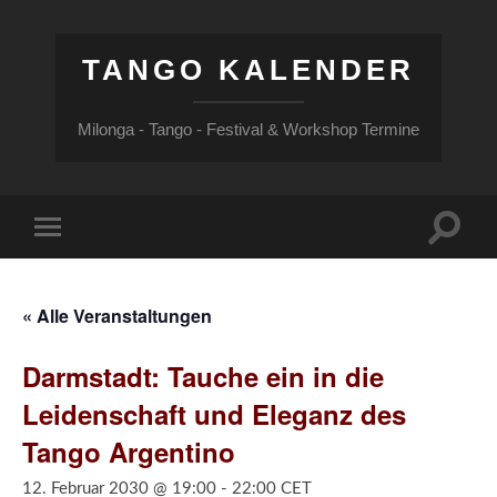
TANGO KALENDER
Milonga - Tango - Festival & Workshop Termine
Suchfe
Mobile-
ein-/a
Menü
ein-/ausblenden
« Alle Veranstaltungen
Darmstadt: Tauche ein in die
Leidenschaft und Eleganz des
Tango Argentino
12. Februar 2030 @ 19:00
-
22:00
CET