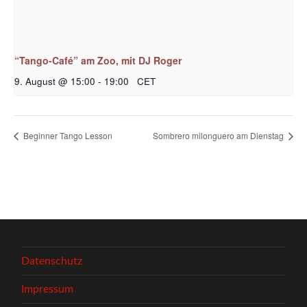
“Tango-Café” am Zoo, mit DJ Roger
9. August @ 15:00
-
19:00
CET
Beginner Tango Lesson
Sombrero milonguero am Dienstag
Datenschutz
Impressum