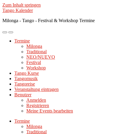
Zum Inhalt springen
Tango Kalender
Milonga - Tango - Festival & Workshop Termine
Mobile-
Suchfeld
Menü
ein-/ausblenden
Termine
ein-/ausblenden
Milonga
Traditional
NEO/NUEVO
Festival
Workshop
Tango Kurse
Tangomusik
Tangoreise
Veranstaltung eintragen
Benutzer
Anmelden
Registrieren
Meine Events bearbeiten
Termine
Milonga
Traditional