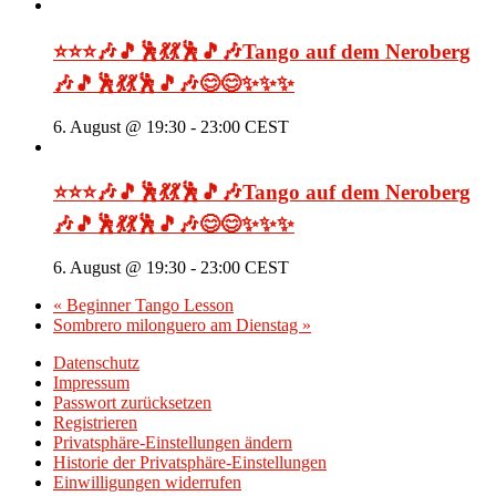
⭐⭐⭐🎶🎵🕺💃💃🕺🎵🎶Tango auf dem Neroberg
🎶🎵🕺💃💃🕺🎵🎶😊😊✨✨✨
6. August @ 19:30
-
23:00
CEST
⭐⭐⭐🎶🎵🕺💃💃🕺🎵🎶Tango auf dem Neroberg
🎶🎵🕺💃💃🕺🎵🎶😊😊✨✨✨
6. August @ 19:30
-
23:00
CEST
«
Beginner Tango Lesson
Sombrero milonguero am Dienstag
»
Datenschutz
Impressum
Passwort zurücksetzen
Registrieren
Privatsphäre-Einstellungen ändern
Historie der Privatsphäre-Einstellungen
Einwilligungen widerrufen