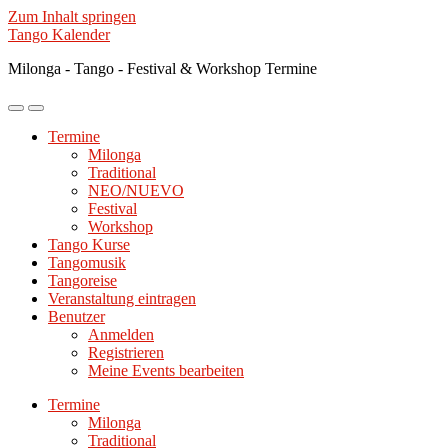
Zum Inhalt springen
Tango Kalender
Milonga - Tango - Festival & Workshop Termine
Mobile-
Suchfeld
Menü
ein-/ausblenden
Termine
ein-/ausblenden
Milonga
Traditional
NEO/NUEVO
Festival
Workshop
Tango Kurse
Tangomusik
Tangoreise
Veranstaltung eintragen
Benutzer
Anmelden
Registrieren
Meine Events bearbeiten
Termine
Milonga
Traditional