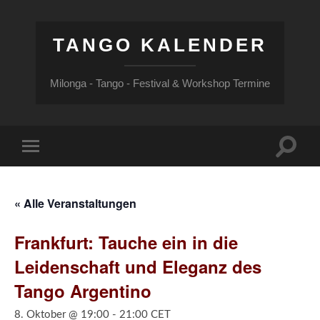
TANGO KALENDER
Milonga - Tango - Festival & Workshop Termine
Suchfe
Mobile-
ein-/a
Menü
ein-/ausblenden
« Alle Veranstaltungen
Frankfurt: Tauche ein in die
Leidenschaft und Eleganz des
Tango Argentino
8. Oktober @ 19:00
-
21:00
CET