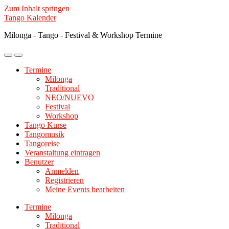
Zum Inhalt springen
Tango Kalender
Milonga - Tango - Festival & Workshop Termine
Mobile-
Suchfeld
Menü
ein-/ausblenden
Termine
ein-/ausblenden
Milonga
Traditional
NEO/NUEVO
Festival
Workshop
Tango Kurse
Tangomusik
Tangoreise
Veranstaltung eintragen
Benutzer
Anmelden
Registrieren
Meine Events bearbeiten
Termine
Milonga
Traditional