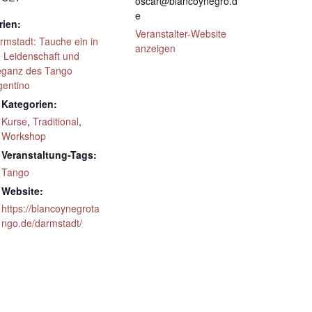
oscar@blancoynegro.d
e
rien:
Veranstalter-Website
rmstadt: Tauche ein in
anzeigen
e Leidenschaft und
eganz des Tango
gentino
Kategorien:
Kurse
,
Traditional
,
Workshop
Veranstaltung-Tags:
Tango
Website:
https://blancoynegrota
ngo.de/darmstadt/