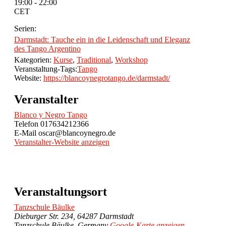
19:00 - 22:00
CET
Serien:
Darmstadt: Tauche ein in die Leidenschaft und Eleganz
des Tango Argentino
Kategorien:
Kurse
,
Traditional
,
Workshop
Veranstaltung-Tags:
Tango
Website:
https://blancoynegrotango.de/darmstadt/
Veranstalter
Blanco y Negro Tango
Telefon
017634212366
E-Mail
oscar@blancoynegro.de
Veranstalter-Website anzeigen
Veranstaltungsort
Tanzschule Bäulke
Dieburger Str. 234, 64287 Darmstadt
Tanzschule Bäulke
,
Germany
Google-Karte anzeigen