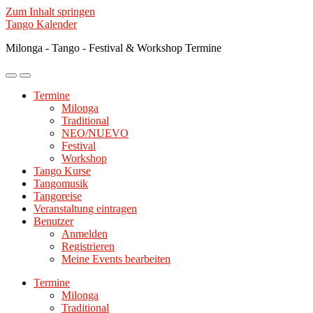
Zum Inhalt springen
Tango Kalender
Milonga - Tango - Festival & Workshop Termine
Mobile-
Suchfeld
Menü
ein-/ausblenden
Termine
ein-/ausblenden
Milonga
Traditional
NEO/NUEVO
Festival
Workshop
Tango Kurse
Tangomusik
Tangoreise
Veranstaltung eintragen
Benutzer
Anmelden
Registrieren
Meine Events bearbeiten
Termine
Milonga
Traditional