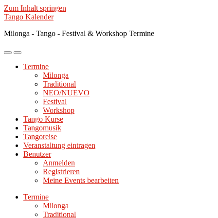
Zum Inhalt springen
Tango Kalender
Milonga - Tango - Festival & Workshop Termine
Mobile-
Suchfeld
Menü
ein-/ausblenden
Termine
ein-/ausblenden
Milonga
Traditional
NEO/NUEVO
Festival
Workshop
Tango Kurse
Tangomusik
Tangoreise
Veranstaltung eintragen
Benutzer
Anmelden
Registrieren
Meine Events bearbeiten
Termine
Milonga
Traditional