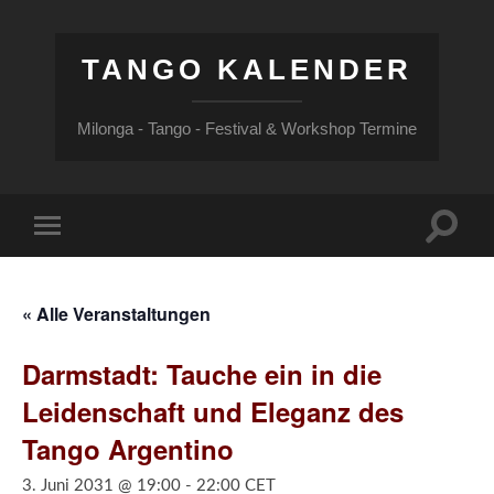
TANGO KALENDER
Milonga - Tango - Festival & Workshop Termine
Suchfe
Mobile-
ein-/a
Menü
ein-/ausblenden
« Alle Veranstaltungen
Darmstadt: Tauche ein in die
Leidenschaft und Eleganz des
Tango Argentino
3. Juni 2031 @ 19:00
-
22:00
CET