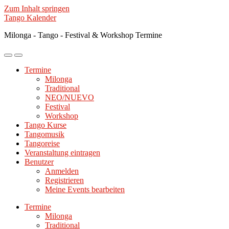
Zum Inhalt springen
Tango Kalender
Milonga - Tango - Festival & Workshop Termine
Mobile-
Suchfeld
Menü
ein-/ausblenden
Termine
ein-/ausblenden
Milonga
Traditional
NEO/NUEVO
Festival
Workshop
Tango Kurse
Tangomusik
Tangoreise
Veranstaltung eintragen
Benutzer
Anmelden
Registrieren
Meine Events bearbeiten
Termine
Milonga
Traditional