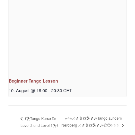
Beginner Tango Lesson
10. August @ 19:00
-
20:30
CET
⭐⭐⭐🎶🎵🕺💃💃🕺🎵🎶Tango auf dem
💃🕺Tango Kurse für
Neroberg 🎶🎵🕺💃💃🕺🎵🎶😊😊✨✨✨
Level 2 und Level 1🕺💃