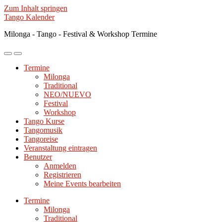
Zum Inhalt springen
Tango Kalender
Milonga - Tango - Festival & Workshop Termine
Mobile-
Suchfeld
Menü
ein-/ausblenden
Termine
ein-/ausblenden
Milonga
Traditional
NEO/NUEVO
Festival
Workshop
Tango Kurse
Tangomusik
Tangoreise
Veranstaltung eintragen
Benutzer
Anmelden
Registrieren
Meine Events bearbeiten
Termine
Milonga
Traditional