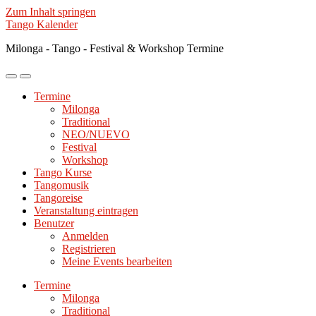
Zum Inhalt springen
Tango Kalender
Milonga - Tango - Festival & Workshop Termine
Mobile-
Suchfeld
Menü
ein-/ausblenden
Termine
ein-/ausblenden
Milonga
Traditional
NEO/NUEVO
Festival
Workshop
Tango Kurse
Tangomusik
Tangoreise
Veranstaltung eintragen
Benutzer
Anmelden
Registrieren
Meine Events bearbeiten
Termine
Milonga
Traditional