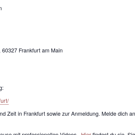
n
, 60327 Frankfurt am Main
g:
urt/
 und Zeit in Frankfurt sowie zur Anmeldung. Melde dich a
Hause mit professionellen Videos.
Hier
findest du sie. Si