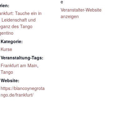
e
rien:
Veranstalter-Website
ankfurt: Tauche ein in
anzeigen
e Leidenschaft und
eganz des Tango
gentino
Kategorie:
Kurse
Veranstaltung-Tags:
Frankfurt am Main
,
Tango
Website:
https://blancoynegrota
ngo.de/frankfurt/