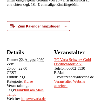
unten eingetragene Gebühr von 23,- € ist monatlich zu
entrichten zzgl. 18,- € einmalige Eintrittsgebühr.
Zum Kalender hinzufügen
Details
Veranstalter
Datum:
22. August 2030
TC Varia Schwarz Gold
Zeit:
Friedrichsdorf e.V.
20:00 - 22:00
Telefon
06002-5530
CEST
E-Mail
Eintritt:
23,€
1.vorsitzender@tcvaria.de
Kategorie:
Kurse
Veranstalter-Website
Veranstaltung-
anzeigen
Tags:
Frankfurt am Main
,
Tango
Website:
https://tcvaria.de