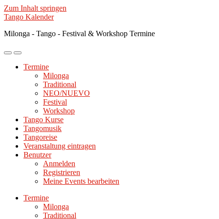
Zum Inhalt springen
Tango Kalender
Milonga - Tango - Festival & Workshop Termine
Mobile-
Suchfeld
Menü
ein-/ausblenden
Termine
ein-/ausblenden
Milonga
Traditional
NEO/NUEVO
Festival
Workshop
Tango Kurse
Tangomusik
Tangoreise
Veranstaltung eintragen
Benutzer
Anmelden
Registrieren
Meine Events bearbeiten
Termine
Milonga
Traditional