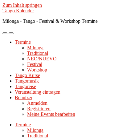
Zum Inhalt springen
Tango Kalender
Milonga - Tango - Festival & Workshop Termine
Mobile-
Suchfeld
Menü
ein-/ausblenden
Termine
ein-/ausblenden
Milonga
Traditional
NEO/NUEVO
Festival
Workshop
Tango Kurse
Tangomusik
Tangoreise
Veranstaltung eintragen
Benutzer
Anmelden
Registrieren
Meine Events bearbeiten
Termine
Milonga
Traditional