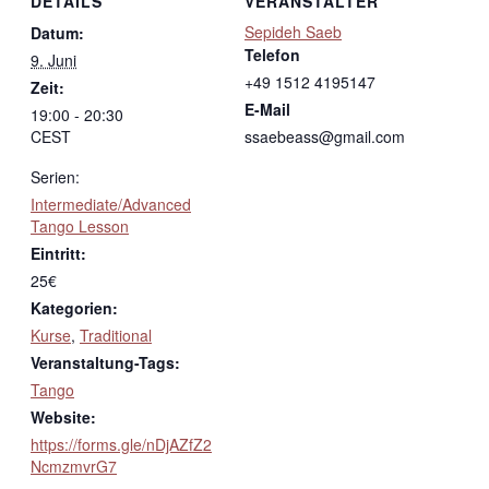
DETAILS
VERANSTALTER
Sepideh Saeb
Datum:
Telefon
9. Juni
+49 1512 4195147
Zeit:
E-Mail
19:00 - 20:30
CEST
ssaebeass@gmail.com
Serien:
Intermediate/Advanced
Tango Lesson
Eintritt:
25€
Kategorien:
Kurse
,
Traditional
Veranstaltung-Tags:
Tango
Website:
https://forms.gle/nDjAZfZ2
NcmzmvrG7