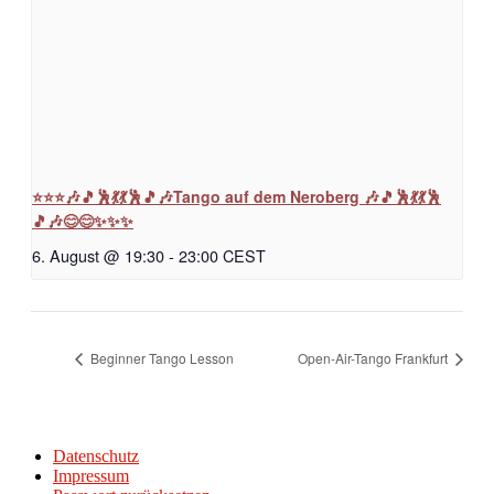
⭐⭐⭐🎶🎵🕺💃💃🕺🎵🎶Tango auf dem Neroberg 🎶🎵🕺💃💃🕺
🎵🎶😊😊✨✨✨
6. August @ 19:30
-
23:00
CEST
Beginner Tango Lesson
Open-Air-Tango Frankfurt
Datenschutz
Impressum