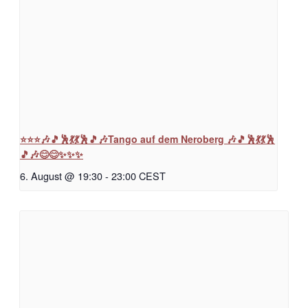
⭐⭐⭐🎶🎵🕺💃💃🕺🎵🎶Tango auf dem Neroberg 🎶🎵🕺💃💃🕺
🎵🎶😊😊✨✨✨
6. August @ 19:30
-
23:00
CEST