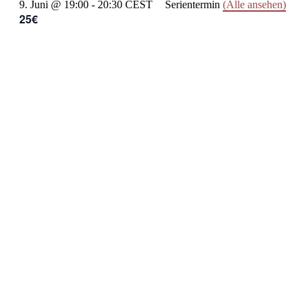
9. Juni @ 19:00
-
20:30
CEST
Serientermin
(Alle ansehen)
25€