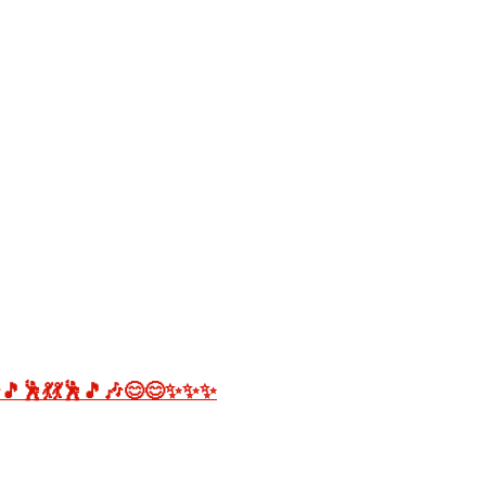
🎵🕺💃💃🕺🎵🎶😊😊✨✨✨