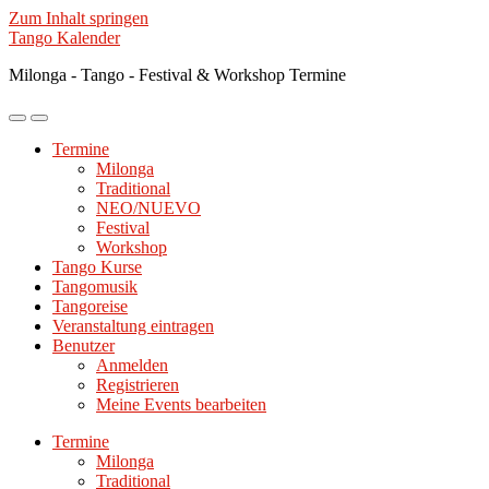
Zum Inhalt springen
Tango Kalender
Milonga - Tango - Festival & Workshop Termine
Mobile-
Suchfeld
Menü
ein-/ausblenden
Termine
ein-/ausblenden
Milonga
Traditional
NEO/NUEVO
Festival
Workshop
Tango Kurse
Tangomusik
Tangoreise
Veranstaltung eintragen
Benutzer
Anmelden
Registrieren
Meine Events bearbeiten
Termine
Milonga
Traditional