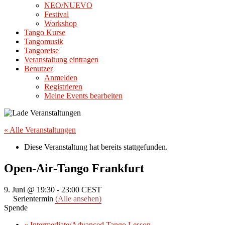
NEO/NUEVO
Festival
Workshop
Tango Kurse
Tangomusik
Tangoreise
Veranstaltung eintragen
Benutzer
Anmelden
Registrieren
Meine Events bearbeiten
« Alle Veranstaltungen
Diese Veranstaltung hat bereits stattgefunden.
Open-Air-Tango Frankfurt
9. Juni @ 19:30
-
23:00
CEST
Serientermin
(Alle ansehen)
Spende
«
Intermediate/Advanced Tango Lesson