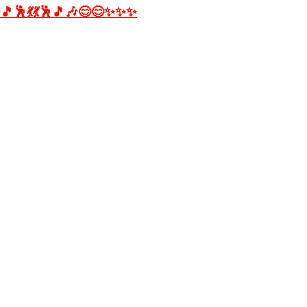
🎵🕺💃💃🕺🎵🎶😊😊✨✨✨