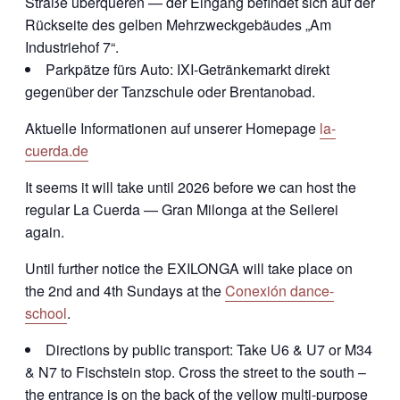
Straße überqueren — der Eingang befindet sich auf der
Rückseite des gelben Mehrzweckgebäudes „Am
Industriehof 7“.
Parkpätze fürs Auto: IXI-Getränkemarkt direkt
gegenüber der Tanzschule oder Brentanobad.
Aktuelle Informationen auf unserer Homepage
la-
cuerda.de
It seems it will take until 2026 before we can host the
regular La Cuerda — Gran Milonga at the Seilerei
again.
Until further notice the EXILONGA will take place on
the 2nd and 4th Sundays at the
Conexión dance-
school
.
Directions by public transport: Take U6 & U7 or M34
& N7 to Fischstein stop. Cross the street to the south –
the entrance is on the back of the yellow multi-purpose