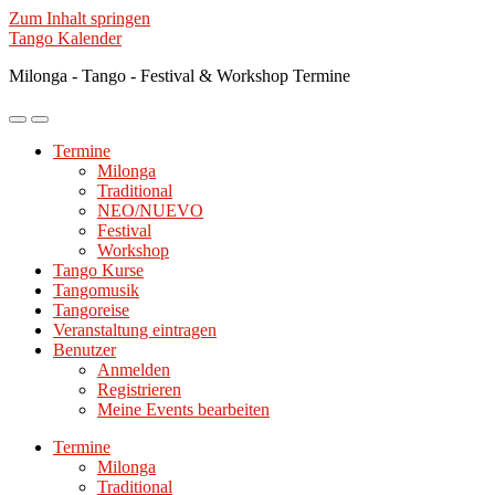
Zum Inhalt springen
Tango Kalender
Milonga - Tango - Festival & Workshop Termine
Mobile-
Suchfeld
Menü
ein-/ausblenden
Termine
ein-/ausblenden
Milonga
Traditional
NEO/NUEVO
Festival
Workshop
Tango Kurse
Tangomusik
Tangoreise
Veranstaltung eintragen
Benutzer
Anmelden
Registrieren
Meine Events bearbeiten
Termine
Milonga
Traditional