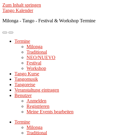
Zum Inhalt springen
Tango Kalender
Milonga - Tango - Festival & Workshop Termine
Mobile-
Suchfeld
Menü
ein-/ausblenden
Termine
ein-/ausblenden
Milonga
Traditional
NEO/NUEVO
Festival
Workshop
Tango Kurse
Tangomusik
Tangoreise
Veranstaltung eintragen
Benutzer
Anmelden
Registrieren
Meine Events bearbeiten
Termine
Milonga
Traditional