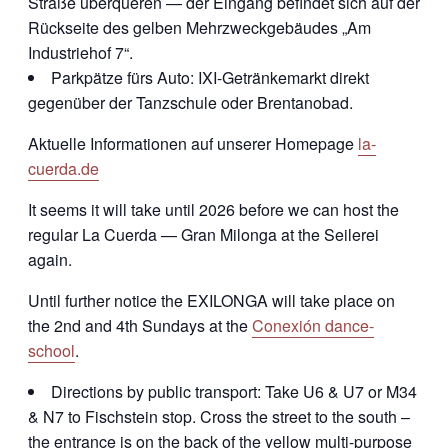
Straße überqueren — der Eingang befindet sich auf der
Rückseite des gelben Mehrzweckgebäudes „Am
Industriehof 7“.
Parkpätze fürs Auto: IXI-Getränkemarkt direkt
gegenüber der Tanzschule oder Brentanobad.
Aktuelle Informationen auf unserer Homepage
la-
cuerda.de
It seems it will take until 2026 before we can host the
regular La Cuerda — Gran Milonga at the Seilerei
again.
Until further notice the EXILONGA will take place on
the 2nd and 4th Sundays at the
Conexión dance-
school
.
Directions by public transport: Take U6 & U7 or M34
& N7 to Fischstein stop. Cross the street to the south –
the entrance is on the back of the yellow multi-purpose