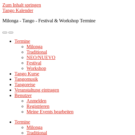
Zum Inhalt springen
Tango Kalender
Milonga - Tango - Festival & Workshop Termine
Mobile-
Suchfeld
Menü
ein-/ausblenden
Termine
ein-/ausblenden
Milonga
Traditional
NEO/NUEVO
Festival
Workshop
Tango Kurse
Tangomusik
Tangoreise
Veranstaltung eintragen
Benutzer
Anmelden
Registrieren
Meine Events bearbeiten
Termine
Milonga
Traditional