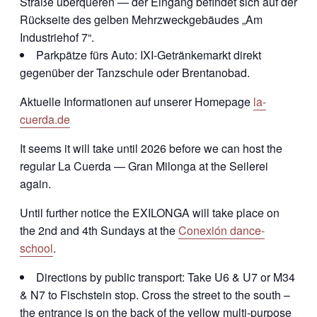
Straße überqueren — der Eingang befindet sich auf der
Rückseite des gelben Mehrzweckgebäudes „Am
Industriehof 7“.
Parkpätze fürs Auto: IXI-Getränkemarkt direkt
gegenüber der Tanzschule oder Brentanobad.
Aktuelle Informationen auf unserer Homepage
la-
cuerda.de
It seems it will take until 2026 before we can host the
regular La Cuerda — Gran Milonga at the Seilerei
again.
Until further notice the EXILONGA will take place on
the 2nd and 4th Sundays at the
Conexión dance-
school
.
Directions by public transport: Take U6 & U7 or M34
& N7 to Fischstein stop. Cross the street to the south –
the entrance is on the back of the yellow multi-purpose