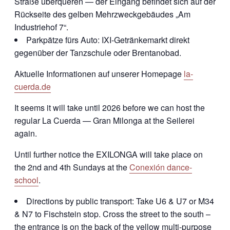
Straße überqueren — der Eingang befindet sich auf der
Rückseite des gelben Mehrzweckgebäudes „Am
Industriehof 7“.
Parkpätze fürs Auto: IXI-Getränkemarkt direkt
gegenüber der Tanzschule oder Brentanobad.
Aktuelle Informationen auf unserer Homepage
la-
cuerda.de
It seems it will take until 2026 before we can host the
regular La Cuerda — Gran Milonga at the Seilerei
again.
Until further notice the EXILONGA will take place on
the 2nd and 4th Sundays at the
Conexión dance-
school
.
Directions by public transport: Take U6 & U7 or M34
& N7 to Fischstein stop. Cross the street to the south –
the entrance is on the back of the yellow multi-purpose