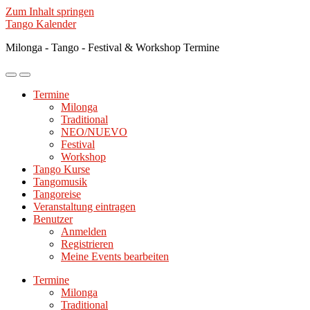
Zum Inhalt springen
Tango Kalender
Milonga - Tango - Festival & Workshop Termine
Mobile-
Suchfeld
Menü
ein-/ausblenden
Termine
ein-/ausblenden
Milonga
Traditional
NEO/NUEVO
Festival
Workshop
Tango Kurse
Tangomusik
Tangoreise
Veranstaltung eintragen
Benutzer
Anmelden
Registrieren
Meine Events bearbeiten
Termine
Milonga
Traditional