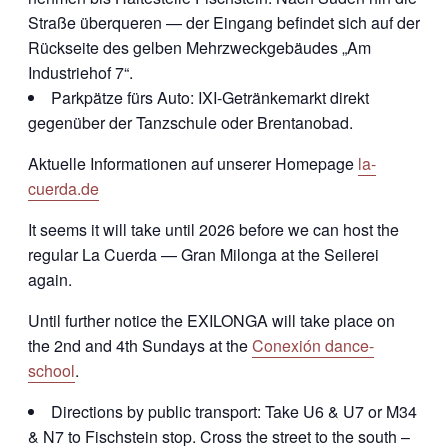
Straße überqueren — der Eingang befindet sich auf der
Rückseite des gelben Mehrzweckgebäudes „Am
Industriehof 7“.
Parkpätze fürs Auto: IXI-Getränkemarkt direkt
gegenüber der Tanzschule oder Brentanobad.
Aktuelle Informationen auf unserer Homepage
la-
cuerda.de
It seems it will take until 2026 before we can host the
regular La Cuerda — Gran Milonga at the Seilerei
again.
Until further notice the EXILONGA will take place on
the 2nd and 4th Sundays at the
Conexión dance-
school
.
Directions by public transport: Take U6 & U7 or M34
& N7 to Fischstein stop. Cross the street to the south –