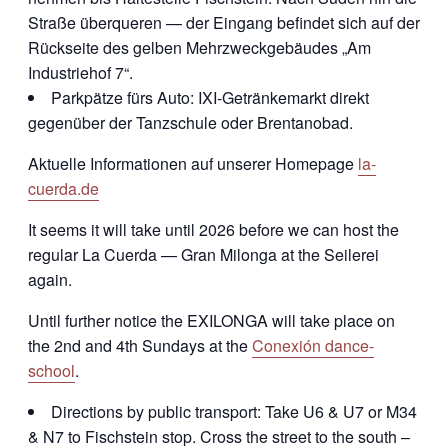
Straße überqueren — der Eingang befindet sich auf der
Rückseite des gelben Mehrzweckgebäudes „Am
Industriehof 7“.
Parkpätze fürs Auto: IXI-Getränkemarkt direkt
gegenüber der Tanzschule oder Brentanobad.
Aktuelle Informationen auf unserer Homepage
la-
cuerda.de
It seems it will take until 2026 before we can host the
regular La Cuerda — Gran Milonga at the Seilerei
again.
Until further notice the EXILONGA will take place on
the 2nd and 4th Sundays at the
Conexión dance-
school
.
Directions by public transport: Take U6 & U7 or M34
& N7 to Fischstein stop. Cross the street to the south –