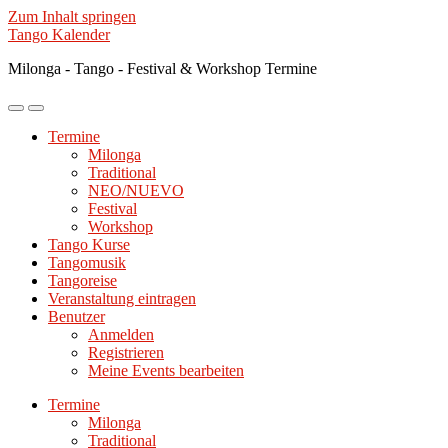
Zum Inhalt springen
Tango Kalender
Milonga - Tango - Festival & Workshop Termine
Mobile-
Suchfeld
Menü
ein-/ausblenden
Termine
ein-/ausblenden
Milonga
Traditional
NEO/NUEVO
Festival
Workshop
Tango Kurse
Tangomusik
Tangoreise
Veranstaltung eintragen
Benutzer
Anmelden
Registrieren
Meine Events bearbeiten
Termine
Milonga
Traditional