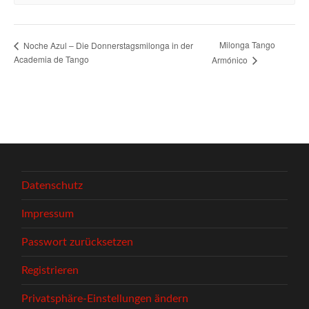
Milonga Tango
Noche Azul – Die Donnerstagsmilonga in der
Academia de Tango
Armónico
Datenschutz
Impressum
Passwort zurücksetzen
Registrieren
Privatsphäre-Einstellungen ändern