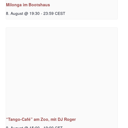
Milonga im Bootshaus
8. August @ 19:30
-
23:59
CEST
“Tango-Café” am Zoo, mit DJ Roger
9. August @ 15:00
-
19:00
CET