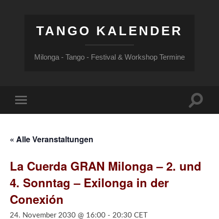
TANGO KALENDER
Milonga - Tango - Festival & Workshop Termine
Suchfe
Mobile-
ein-/a
Menü
ein-/ausblenden
« Alle Veranstaltungen
La Cuerda GRAN Milonga – 2. und
4. Sonntag – Exilonga in der
Conexión
24. November 2030 @ 16:00
-
20:30
CET