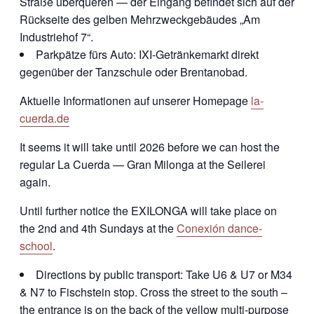
Straße überqueren — der Eingang befindet sich auf der
Rückseite des gelben Mehrzweckgebäudes „Am
Industriehof 7“.
Parkpätze fürs Auto: IXI-Getränkemarkt direkt
gegenüber der Tanzschule oder Brentanobad.
Aktuelle Informationen auf unserer Homepage
la-
cuerda.de
It seems it will take until 2026 before we can host the
regular La Cuerda — Gran Milonga at the Seilerei
again.
Until further notice the EXILONGA will take place on
the 2nd and 4th Sundays at the
Conexión dance-
school
.
Directions by public transport: Take U6 & U7 or M34
& N7 to Fischstein stop. Cross the street to the south –
the entrance is on the back of the yellow multi-purpose