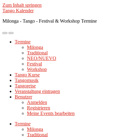
Zum Inhalt springen
Tango Kalender
Milonga - Tango - Festival & Workshop Termine
Mobile-
Suchfeld
Menü
ein-/ausblenden
Termine
ein-/ausblenden
Milonga
Traditional
NEO/NUEVO
Festival
Workshop
Tango Kurse
Tangomusik
Tangoreise
Veranstaltung eintragen
Benutzer
Anmelden
Registrieren
Meine Events bearbeiten
Termine
Milonga
Traditional