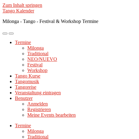
Zum Inhalt springen
Tango Kalender
Milonga - Tango - Festival & Workshop Termine
Mobile-
Suchfeld
Menü
ein-/ausblenden
Termine
ein-/ausblenden
Milonga
Traditional
NEO/NUEVO
Festival
Workshop
Tango Kurse
Tangomusik
Tangoreise
Veranstaltung eintragen
Benutzer
Anmelden
Registrieren
Meine Events bearbeiten
Termine
Milonga
Traditional