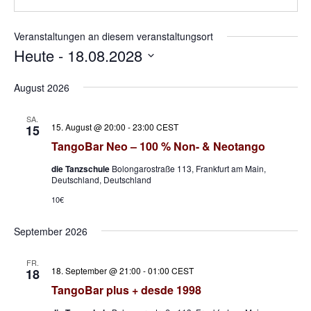
Veranstaltungen an diesem veranstaltungsort
Heute
 - 
18.08.2028
Datum
wählen.
August 2026
SA.
15. August @ 20:00
-
23:00
CEST
15
TangoBar Neo – 100 % Non- & Neotango
die Tanzschule
Bolongarostraße 113, Frankfurt am Main,
Deutschland, Deutschland
10€
September 2026
FR.
18. September @ 21:00
-
01:00
CEST
18
TangoBar plus + desde 1998