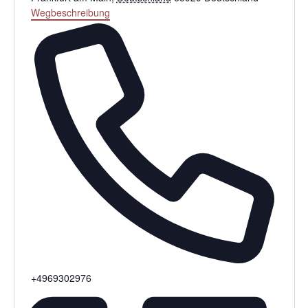
Wegbeschreibung
Telefon
+4969302976