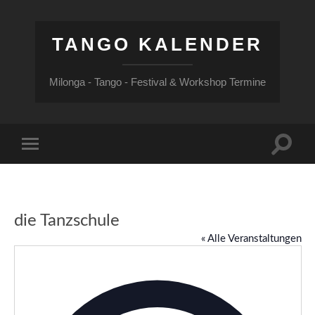
TANGO KALENDER
Milonga - Tango - Festival & Workshop Termine
Suchfe
Mobile-
ein-/a
Menü
ein-/ausblenden
die Tanzschule
« Alle Veranstaltungen
Adress