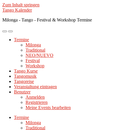
Zum Inhalt springen
Tango Kalender
Milonga - Tango - Festival & Workshop Termine
Mobile-
Suchfeld
Menü
ein-/ausblenden
Termine
ein-/ausblenden
Milonga
Traditional
NEO/NUEVO
Festival
Workshop
Tango Kurse
Tangomusik
Tangoreise
Veranstaltung eintragen
Benutzer
Anmelden
Registrieren
Meine Events bearbeiten
Termine
Milonga
Traditional