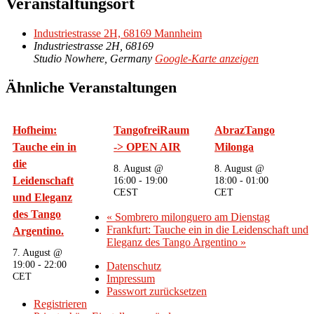
Veranstaltungsort
Industriestrasse 2H, 68169 Mannheim
Industriestrasse 2H, 68169
Studio Nowhere
,
Germany
Google-Karte anzeigen
Ähnliche Veranstaltungen
Hofheim:
TangofreiRaum
AbrazTango
Tauche ein in
-> OPEN AIR
Milonga
die
8. August @
8. August @
Leidenschaft
16:00
-
19:00
18:00
-
01:00
CEST
CET
und Eleganz
des Tango
«
Sombrero milonguero am Dienstag
Frankfurt: Tauche ein in die Leidenschaft und
Argentino.
Eleganz des Tango Argentino
»
7. August @
19:00
-
22:00
Datenschutz
CET
Impressum
Passwort zurücksetzen
Registrieren