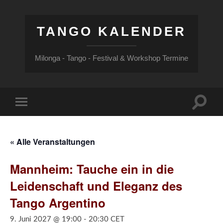
TANGO KALENDER
Milonga - Tango - Festival & Workshop Termine
Suchfe
Mobile-
ein-/a
Menü
ein-/ausblenden
« Alle Veranstaltungen
Mannheim: Tauche ein in die
Leidenschaft und Eleganz des
Tango Argentino
9. Juni 2027 @ 19:00
-
20:30
CET