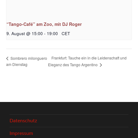
“Tango-Café” am Zoo, mit DJ Roger
9. August @ 15:00
-
19:00
CET
Frankfurt: Tauche ein in die Leidenschaft und
Sombrero milonguero
am Dienstag
Eleganz des Tango Argentino
Datenschutz
Impressum