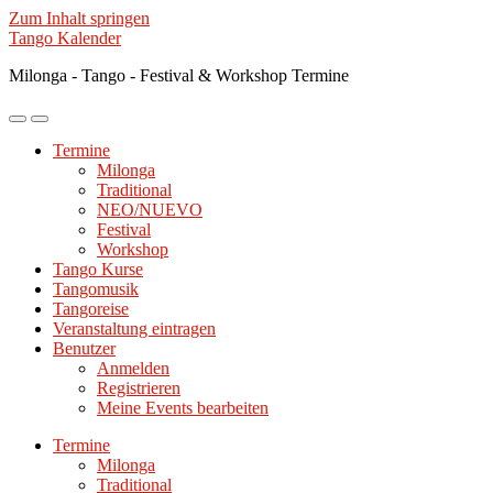
Zum Inhalt springen
Tango Kalender
Milonga - Tango - Festival & Workshop Termine
Mobile-
Suchfeld
Menü
ein-/ausblenden
Termine
ein-/ausblenden
Milonga
Traditional
NEO/NUEVO
Festival
Workshop
Tango Kurse
Tangomusik
Tangoreise
Veranstaltung eintragen
Benutzer
Anmelden
Registrieren
Meine Events bearbeiten
Termine
Milonga
Traditional