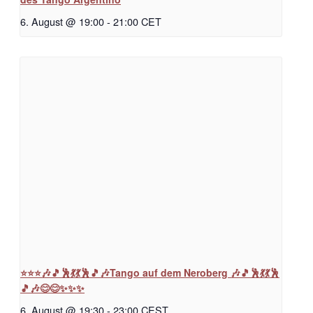
6. August @ 19:00
-
21:00
CET
⭐⭐⭐🎶🎵🕺💃💃🕺🎵🎶Tango auf dem Neroberg 🎶🎵🕺💃💃🕺
🎵🎶😊😊✨✨✨
6. August @ 19:30
-
23:00
CEST