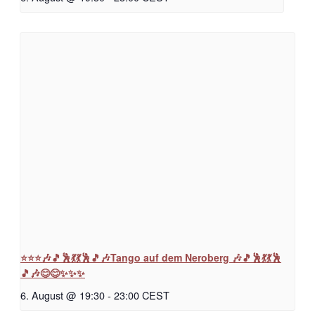
⭐⭐⭐🎶🎵🕺💃💃🕺🎵🎶Tango auf dem Neroberg 🎶🎵🕺💃💃🕺
🎵🎶😊😊✨✨✨
6. August @ 19:30
-
23:00
CEST